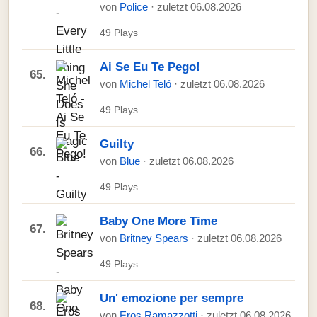
von
Police
· zuletzt 06.08.2026
49 Plays
Ai Se Eu Te Pego!
65.
von
Michel Teló
· zuletzt 06.08.2026
49 Plays
Guilty
66.
von
Blue
· zuletzt 06.08.2026
49 Plays
Baby One More Time
67.
von
Britney Spears
· zuletzt 06.08.2026
49 Plays
Un' emozione per sempre
68.
von
Eros Ramazzotti
· zuletzt 06.08.2026