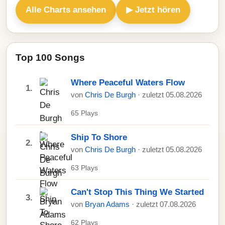
Alle Charts ansehen
▶ Jetzt hören
Top 100 Songs
Where Peaceful Waters Flow
1.
von
Chris De Burgh
· zuletzt 05.08.2026
65 Plays
Ship To Shore
2.
von
Chris De Burgh
· zuletzt 05.08.2026
63 Plays
Can't Stop This Thing We Started
3.
von
Bryan Adams
· zuletzt 07.08.2026
62 Plays