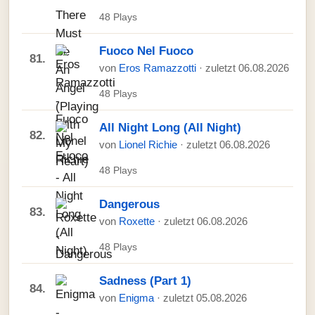
48 Plays
Fuoco Nel Fuoco
81.
von
Eros Ramazzotti
· zuletzt 06.08.2026
48 Plays
All Night Long (All Night)
82.
von
Lionel Richie
· zuletzt 06.08.2026
48 Plays
Dangerous
83.
von
Roxette
· zuletzt 06.08.2026
48 Plays
Sadness (Part 1)
84.
von
Enigma
· zuletzt 05.08.2026