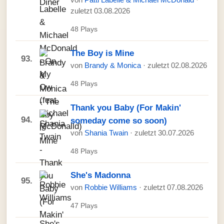
von
Patti Labelle & Michael McDonald
·
zuletzt 03.08.2026
48 Plays
The Boy is Mine
93.
von
Brandy & Monica
· zuletzt 02.08.2026
48 Plays
Thank you Baby (For Makin'
94.
someday come so soon)
von
Shania Twain
· zuletzt 30.07.2026
48 Plays
She's Madonna
95.
von
Robbie Williams
· zuletzt 07.08.2026
47 Plays