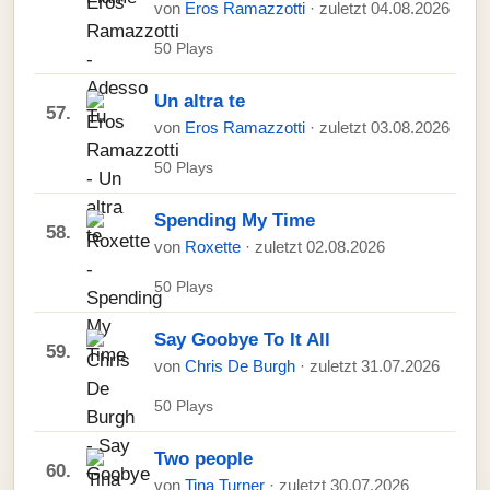
von
Eros Ramazzotti
· zuletzt 04.08.2026
50 Plays
Un altra te
57.
von
Eros Ramazzotti
· zuletzt 03.08.2026
50 Plays
Spending My Time
58.
von
Roxette
· zuletzt 02.08.2026
50 Plays
Say Goobye To It All
59.
von
Chris De Burgh
· zuletzt 31.07.2026
50 Plays
Two people
60.
von
Tina Turner
· zuletzt 30.07.2026