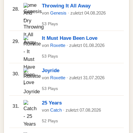
Throwing It All Away
28.
von
Genesis
· zuletzt 04.08.2026
53 Plays
It Must Have Been Love
29.
von
Roxette
· zuletzt 01.08.2026
53 Plays
Joyride
30.
von
Roxette
· zuletzt 31.07.2026
53 Plays
25 Years
31.
von
Catch
· zuletzt 07.08.2026
52 Plays