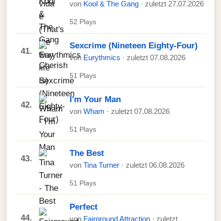
von
Kool & The Gang
· zuletzt 27.07.2026
52 Plays
Sexcrime (Nineteen Eighty-Four)
41.
von
Eurythmics
· zuletzt 07.08.2026
51 Plays
I'm Your Man
42.
von
Wham
· zuletzt 07.08.2026
51 Plays
The Best
43.
von
Tina Turner
· zuletzt 06.08.2026
51 Plays
Perfect
44.
von
Fairground Attraction
· zuletzt