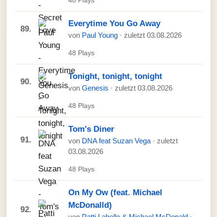
48 Plays
Everytime You Go Away
89.
von
Paul Young
· zuletzt 03.08.2026
48 Plays
Tonight, tonight, tonight
90.
von
Genesis
· zuletzt 03.08.2026
48 Plays
Tom's Diner
91.
von
DNA feat Suzan Vega
· zuletzt
03.08.2026
48 Plays
On My Ow (feat. Michael
McDonalld)
92.