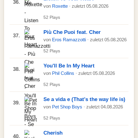
36.
von
Roxette
· zuletzt 05.08.2026
52 Plays
Più Che Puoi feat. Cher
37.
von
Eros Ramazzotti
· zuletzt 05.08.2026
52 Plays
You'll Be In My Heart
38.
von
Phil Collins
· zuletzt 05.08.2026
52 Plays
Se a vida e (That's the way life is)
39.
von
Pet Shop Boys
· zuletzt 04.08.2026
52 Plays
Cherish
40.