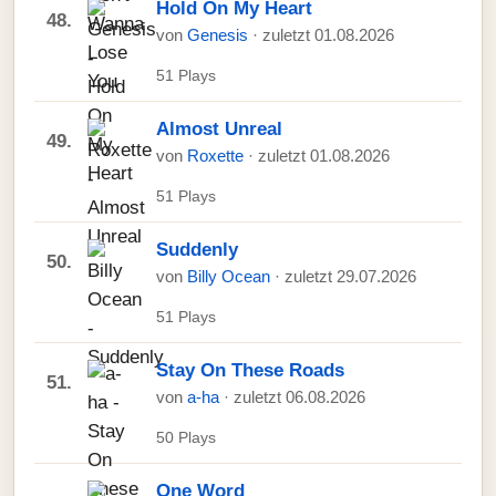
Hold On My Heart
48.
von
Genesis
· zuletzt 01.08.2026
51 Plays
Almost Unreal
49.
von
Roxette
· zuletzt 01.08.2026
51 Plays
Suddenly
50.
von
Billy Ocean
· zuletzt 29.07.2026
51 Plays
Stay On These Roads
51.
von
a-ha
· zuletzt 06.08.2026
50 Plays
One Word