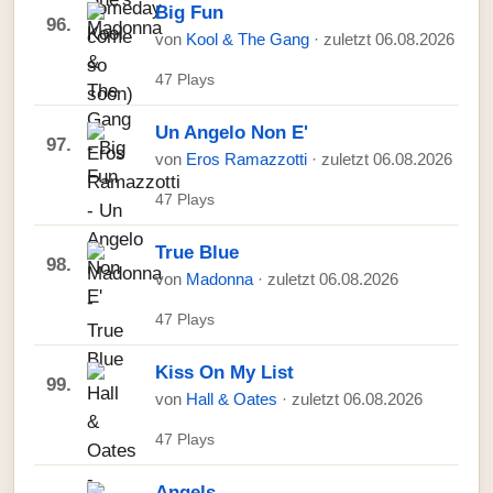
Big Fun
96.
von
Kool & The Gang
· zuletzt 06.08.2026
47 Plays
Un Angelo Non E'
97.
von
Eros Ramazzotti
· zuletzt 06.08.2026
47 Plays
True Blue
98.
von
Madonna
· zuletzt 06.08.2026
47 Plays
Kiss On My List
99.
von
Hall & Oates
· zuletzt 06.08.2026
47 Plays
Angels