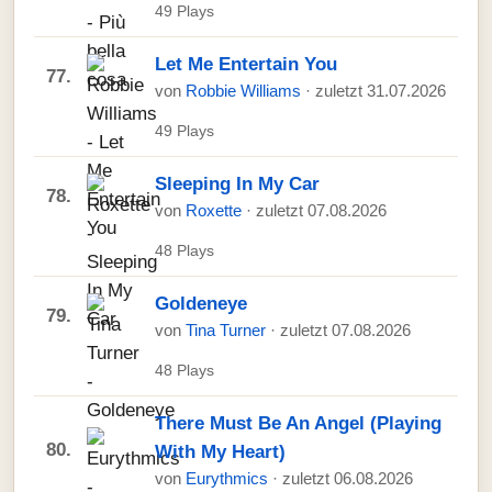
49 Plays
Let Me Entertain You
77.
von
Robbie Williams
· zuletzt 31.07.2026
49 Plays
Sleeping In My Car
78.
von
Roxette
· zuletzt 07.08.2026
48 Plays
Goldeneye
79.
von
Tina Turner
· zuletzt 07.08.2026
48 Plays
There Must Be An Angel (Playing
80.
With My Heart)
von
Eurythmics
· zuletzt 06.08.2026