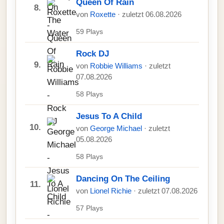
Queen Of Rain
8.
von
Roxette
· zuletzt 06.08.2026
59 Plays
Rock DJ
9.
von
Robbie Williams
· zuletzt
07.08.2026
58 Plays
Jesus To A Child
10.
von
George Michael
· zuletzt
05.08.2026
58 Plays
Dancing On The Ceiling
11.
von
Lionel Richie
· zuletzt 07.08.2026
57 Plays