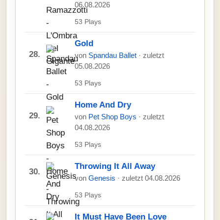
06.08.2026
53 Plays
Gold
28.
von
Spandau Ballet
· zuletzt
05.08.2026
53 Plays
Home And Dry
29.
von
Pet Shop Boys
· zuletzt
04.08.2026
53 Plays
Throwing It All Away
30.
von
Genesis
· zuletzt 04.08.2026
53 Plays
It Must Have Been Love