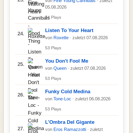
von
Fine Young Cannibals
· zuletzt
05.08.2026
54 Plays
Listen To Your Heart
24.
von
Roxette
· zuletzt 07.08.2026
53 Plays
You Don't Fool Me
25.
von
Queen
· zuletzt 07.08.2026
53 Plays
Funky Cold Medina
26.
von
Tone-Loc
· zuletzt 06.08.2026
53 Plays
L'Ombra Del Gigante
27.
von
Eros Ramazzotti
· zuletzt