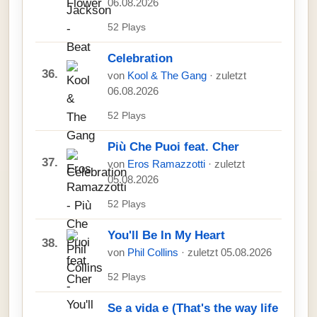
06.08.2026
52 Plays
Celebration
36.
von
Kool & The Gang
· zuletzt
06.08.2026
52 Plays
Più Che Puoi feat. Cher
37.
von
Eros Ramazzotti
· zuletzt
05.08.2026
52 Plays
You'll Be In My Heart
38.
von
Phil Collins
· zuletzt 05.08.2026
52 Plays
Se a vida e (That's the way life