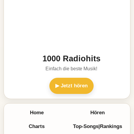
1000 Radiohits
Einfach die beste Musik!
▶ Jetzt hören
Home
Hören
Charts
Top-Songs|Rankings