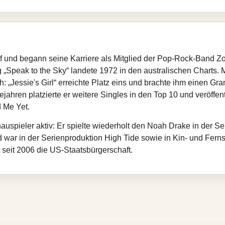
uf und begann seine Karriere als Mitglied der Pop‑Rock‑Band Zoo
olg „Speak to the Sky“ landete 1972 in den australischen Charts.
: „Jessie's Girl“ erreichte Platz eins und brachte ihm einen Gr
jahren platzierte er weitere Singles in den Top 10 und veröffe
 Me Yet.
hauspieler aktiv: Er spielte wiederholt den Noah Drake in der 
d war in der Serienproduktion High Tide sowie in Kin‑ und Fern
t seit 2006 die US‑Staatsbürgerschaft.