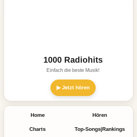
1000 Radiohits
Einfach die beste Musik!
▶ Jetzt hören
Home
Hören
Charts
Top-Songs|Rankings