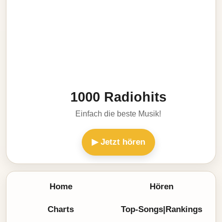
1000 Radiohits
Einfach die beste Musik!
▶ Jetzt hören
Home
Hören
Charts
Top-Songs|Rankings