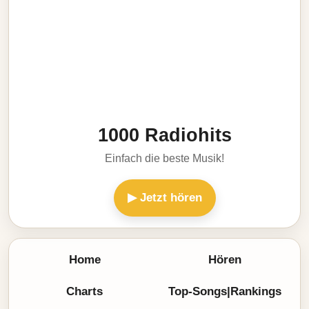
1000 Radiohits
Einfach die beste Musik!
▶ Jetzt hören
Home
Hören
Charts
Top-Songs|Rankings