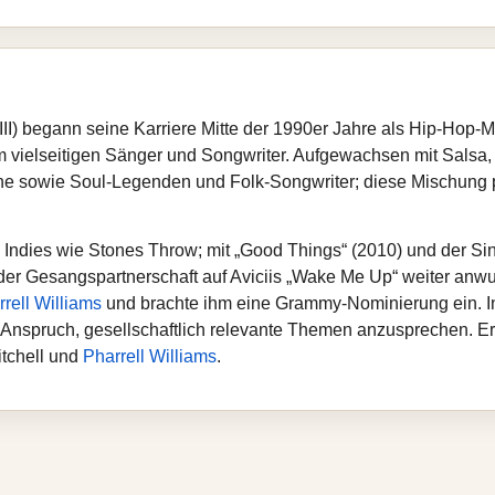
III) begann seine Karriere Mitte der 1990er Jahre als Hip-Ho
m vielseitigen Sänger und Songwriter. Aufgewachsen mit Salsa
 sowie Soul‑Legenden und Folk‑Songwriter; diese Mischung pr
Indies wie Stones Throw; mit „Good Things“ (2010) und der Singl
 der Gesangspartnerschaft auf Aviciis „Wake Me Up“ weiter anwuc
rell Williams
und brachte ihm eine Grammy‑Nominierung ein. In 
em Anspruch, gesellschaftlich relevante Themen anzusprechen.
itchell und
Pharrell Williams
.