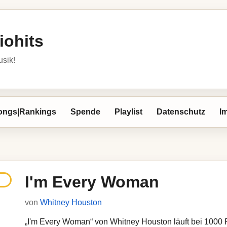
iohits
usik!
ongs|Rankings
Spende
Playlist
Datenschutz
I
I'm Every Woman
von
Whitney Houston
„I'm Every Woman“ von Whitney Houston läuft bei 1000 Ra