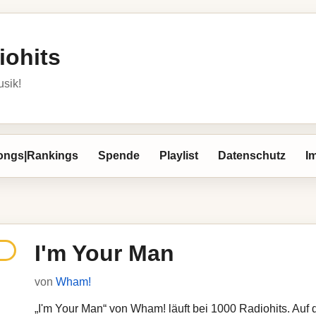
iohits
usik!
ongs|Rankings
Spende
Playlist
Datenschutz
I
I'm Your Man
von
Wham!
„I'm Your Man“ von Wham! läuft bei 1000 Radiohits. Auf d