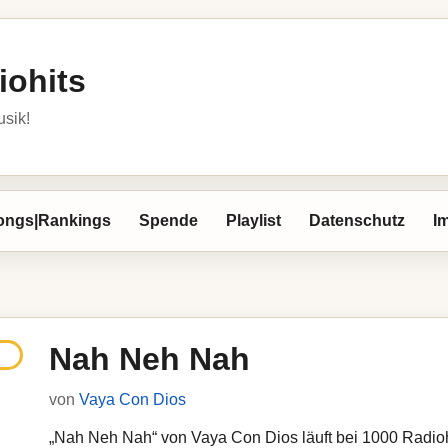
iohits
usik!
ongs|Rankings
Spende
Playlist
Datenschutz
I
Nah Neh Nah
von
Vaya Con Dios
„Nah Neh Nah“ von Vaya Con Dios läuft bei 1000 Radiohit