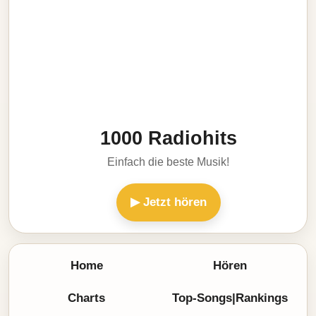
1000 Radiohits
Einfach die beste Musik!
▶ Jetzt hören
Home
Hören
Charts
Top-Songs|Rankings