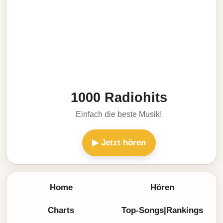
1000 Radiohits
Einfach die beste Musik!
▶ Jetzt hören
Home
Hören
Charts
Top-Songs|Rankings