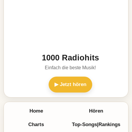
1000 Radiohits
Einfach die beste Musik!
▶ Jetzt hören
Home
Hören
Charts
Top-Songs|Rankings