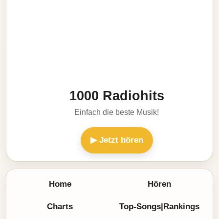
1000 Radiohits
Einfach die beste Musik!
▶ Jetzt hören
Home
Hören
Charts
Top-Songs|Rankings