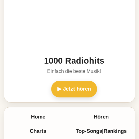
1000 Radiohits
Einfach die beste Musik!
▶ Jetzt hören
Home
Hören
Charts
Top-Songs|Rankings