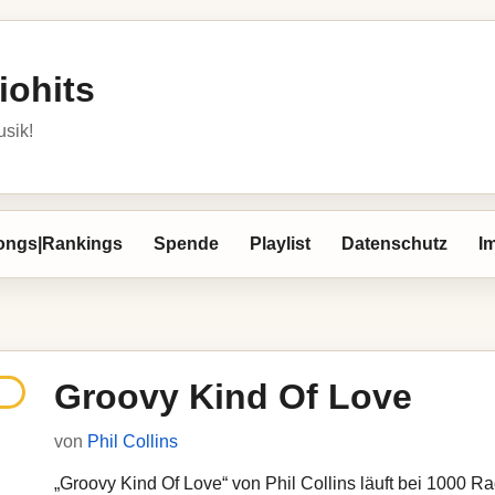
iohits
usik!
ongs|Rankings
Spende
Playlist
Datenschutz
I
Groovy Kind Of Love
von
Phil Collins
„Groovy Kind Of Love“ von Phil Collins läuft bei 1000 Rad