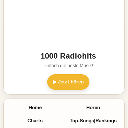
1000 Radiohits
Einfach die beste Musik!
▶ Jetzt hören
Home
Hören
Charts
Top-Songs|Rankings