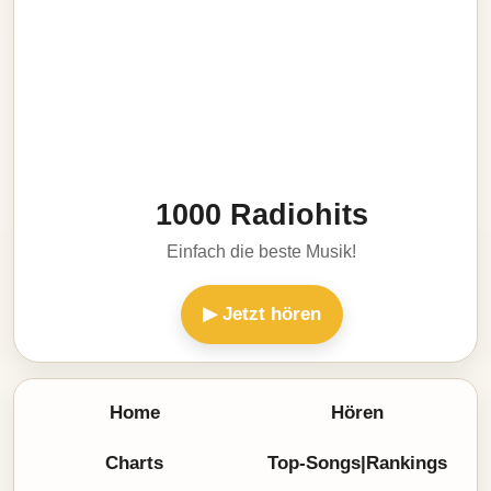
1000 Radiohits
Einfach die beste Musik!
▶ Jetzt hören
Home
Hören
Charts
Top-Songs|Rankings