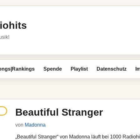
iohits
usik!
ongs|Rankings
Spende
Playlist
Datenschutz
I
Beautiful Stranger
von
Madonna
„Beautiful Stranger“ von Madonna läuft bei 1000 Radiohit