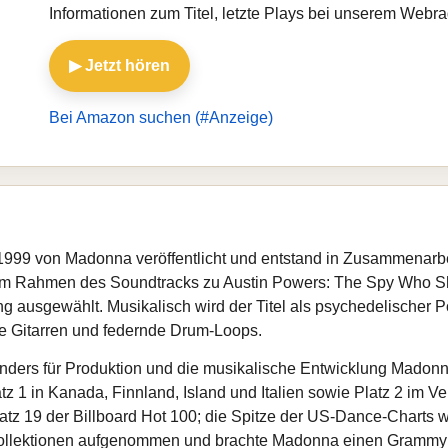
Informationen zum Titel, letzte Plays bei unserem Web
▶ Jetzt hören
Bei Amazon suchen (#Anzeige)
1999 von Madonna veröffentlicht und entstand in Zusammenarbei
en im Rahmen des Soundtracks zu Austin Powers: The Spy Who
ausgewählt. Musikalisch wird der Titel als psychedelischer P
de Gitarren und federnde Drum-Loops.
sonders für Produktion und die musikalische Entwicklung Madonn
z 1 in Kanada, Finnland, Island und Italien sowie Platz 2 im V
atz 19 der Billboard Hot 100; die Spitze der US-Dance-Charts wu
Kollektionen aufgenommen und brachte Madonna einen Grammy in