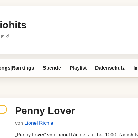
iohits
usik!
ongs|Rankings
Spende
Playlist
Datenschutz
I
Penny Lover
von
Lionel Richie
„Penny Lover“ von Lionel Richie läuft bei 1000 Radiohits.