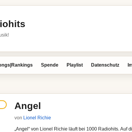
iohits
usik!
ongs|Rankings
Spende
Playlist
Datenschutz
I
Angel
von
Lionel Richie
„Angel“ von Lionel Richie läuft bei 1000 Radiohits. Auf d