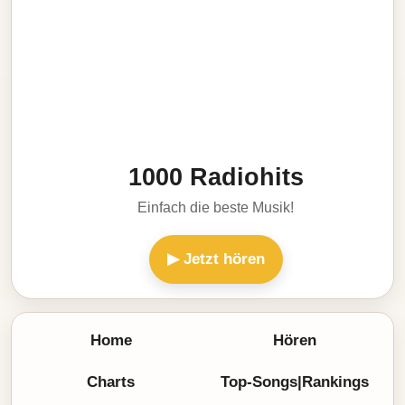
1000 Radiohits
Einfach die beste Musik!
▶ Jetzt hören
Home
Hören
Charts
Top-Songs|Rankings