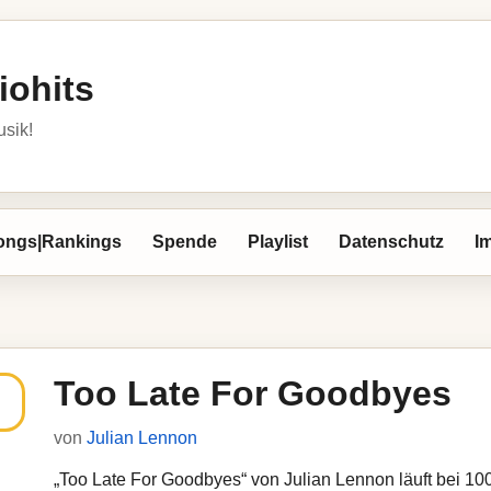
iohits
usik!
ongs|Rankings
Spende
Playlist
Datenschutz
I
Too Late For Goodbyes
von
Julian Lennon
„Too Late For Goodbyes“ von Julian Lennon läuft bei 1000