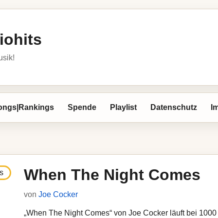
iohits
usik!
ongs|Rankings
Spende
Playlist
Datenschutz
I
When The Night Comes
von
Joe Cocker
„When The Night Comes“ von Joe Cocker läuft bei 1000 R