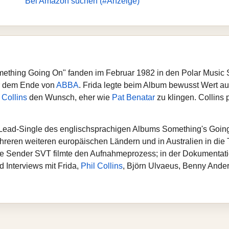
Bei Amazon suchen (#Anzeige)
thing Going On" fanden im Februar 1982 in den Polar Music St
or dem Ende von
ABBA
. Frida legte beim Album bewusst Wert a
 Collins
den Wunsch, eher wie
Pat Benatar
zu klingen. Collins p
Lead‑Single des englischsprachigen Albums Something's Going On
reren weiteren europäischen Ländern und in Australien in die T
e Sender SVT filmte den Aufnahmeprozess; in der Dokumentat
 Interviews mit Frida,
Phil Collins
, Björn Ulvaeus, Benny Ander