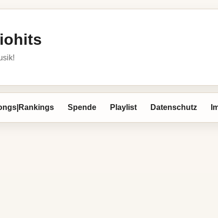
iohits
usik!
ongs|Rankings
Spende
Playlist
Datenschutz
I