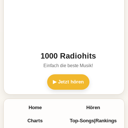
1000 Radiohits
Einfach die beste Musik!
▶ Jetzt hören
Home
Hören
Charts
Top-Songs|Rankings