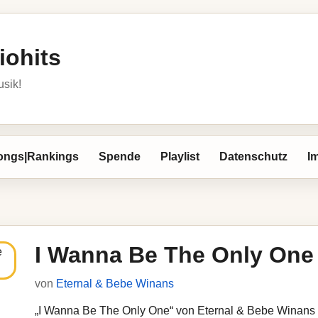
iohits
usik!
ongs|Rankings
Spende
Playlist
Datenschutz
I
I Wanna Be The Only One
von
Eternal & Bebe Winans
„I Wanna Be The Only One“ von Eternal & Bebe Winans lä