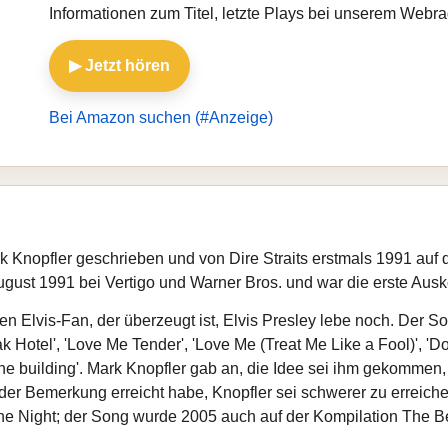
Informationen zum Titel, letzte Plays bei unserem Webra
▶ Jetzt hören
Bei Amazon suchen (#Anzeige)
rk Knopfler geschrieben und von Dire Straits erstmals 1991 au
 August 1991 bei Vertigo und Warner Bros. und war die erste Au
inen Elvis-Fan, der überzeugt ist, Elvis Presley lebe noch. Der
k Hotel', 'Love Me Tender', 'Love Me (Treat Me Like a Fool)', 'Do
 the building'. Mark Knopfler gab an, die Idee sei ihm gekomm
der Bemerkung erreicht habe, Knopfler sei schwerer zu erreichen
e Night; der Song wurde 2005 auch auf der Kompilation The Best