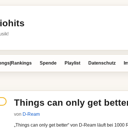
iohits
usik!
ongs|Rankings
Spende
Playlist
Datenschutz
I
Things can only get bette
von
D-Ream
„Things can only get better“ von D-Ream läuft bei 1000 R