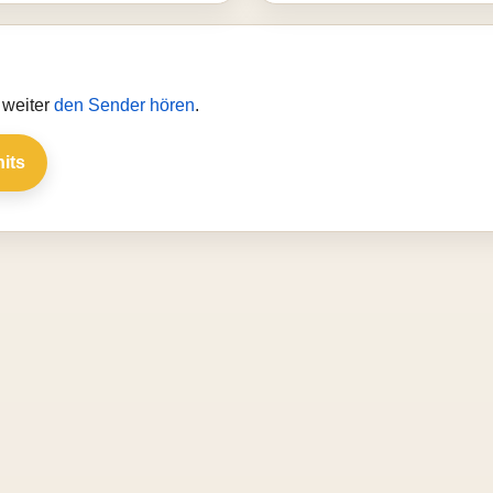
 weiter
den Sender hören
.
hits