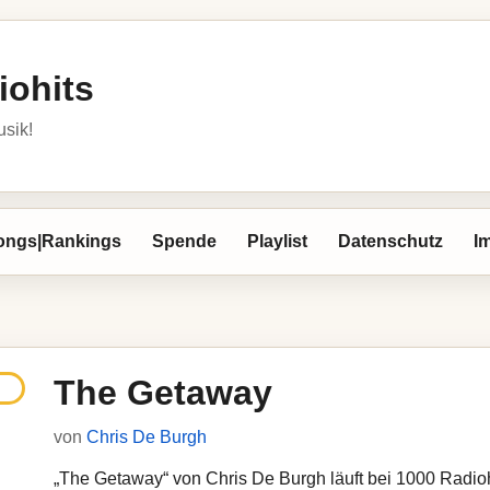
iohits
usik!
ongs|Rankings
Spende
Playlist
Datenschutz
I
The Getaway
von
Chris De Burgh
„The Getaway“ von Chris De Burgh läuft bei 1000 Radiohi