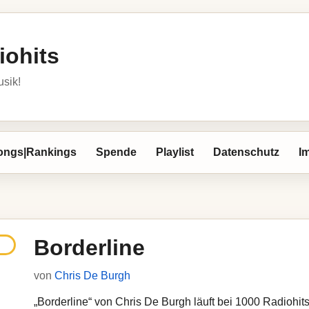
iohits
usik!
ongs|Rankings
Spende
Playlist
Datenschutz
I
Borderline
von
Chris De Burgh
„Borderline“ von Chris De Burgh läuft bei 1000 Radiohits.