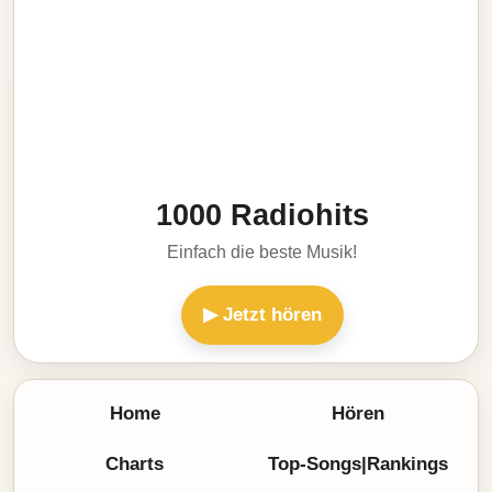
1000 Radiohits
Einfach die beste Musik!
▶ Jetzt hören
Home
Hören
Charts
Top-Songs|Rankings