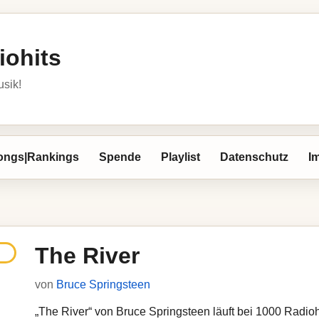
iohits
usik!
ongs|Rankings
Spende
Playlist
Datenschutz
I
The River
von
Bruce Springsteen
„The River“ von Bruce Springsteen läuft bei 1000 Radiohi