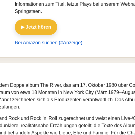
Informationen zum Titel, letzte Plays bei unserem Webr
Springsteen.
▶ Jetzt hören
Bei Amazon suchen (#Anzeige)
uf dem Doppelalbum The River, das am 17. Oktober 1980 über Co
aum von etwa 18 Monaten in New York City (März 1979–August 1
dt zeichneten sich als Produzenten verantwortlich. Das Album
nzufangen.
land Rock und Rock ’n’ Roll zugerechnet und weist einen Live
nklere, realitätsnahe Erzählungen geteilt; die Texte des Album
nd behandeln Aspekte wie Liebe, Ehe und Familie. Für die Cha