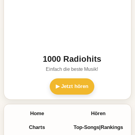
1000 Radiohits
Einfach die beste Musik!
▶ Jetzt hören
Home
Hören
Charts
Top-Songs|Rankings