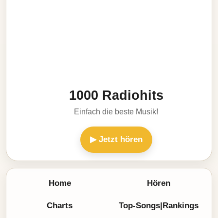
1000 Radiohits
Einfach die beste Musik!
▶ Jetzt hören
Home
Hören
Charts
Top-Songs|Rankings