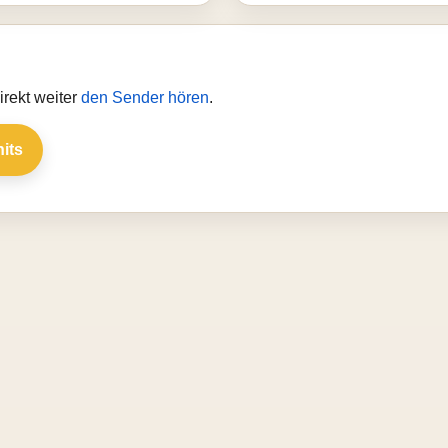
rekt weiter
den Sender hören
.
hits