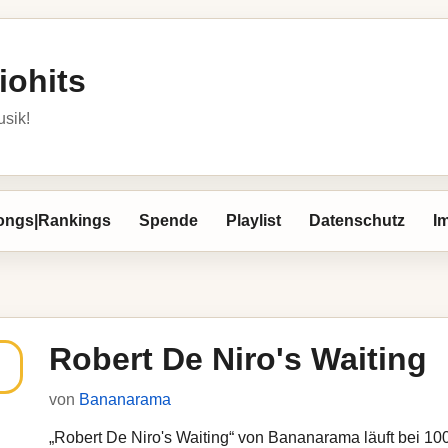
iohits
usik!
ongs|Rankings
Spende
Playlist
Datenschutz
I
Robert De Niro's Waiting
von
Bananarama
„Robert De Niro's Waiting“ von Bananarama läuft bei 1000