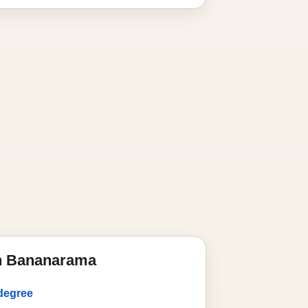
n Bananarama
 degree