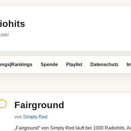
iohits
usik!
ongs|Rankings
Spende
Playlist
Datenschutz
I
Fairground
von
Simply Red
„Fairground“ von Simply Red läuft bei 1000 Radiohits. Au