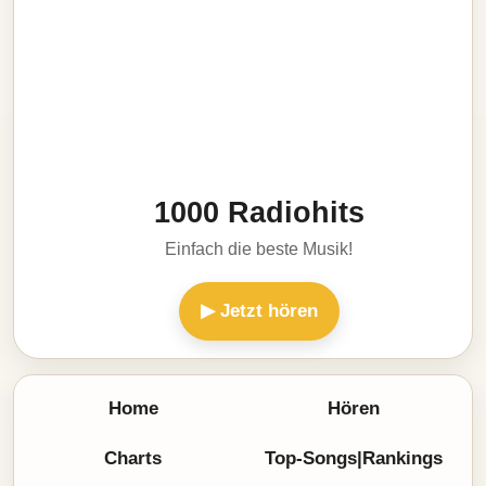
1000 Radiohits
Einfach die beste Musik!
▶ Jetzt hören
Home
Hören
Charts
Top-Songs|Rankings