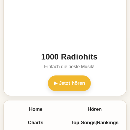
1000 Radiohits
Einfach die beste Musik!
▶ Jetzt hören
Home
Hören
Charts
Top-Songs|Rankings