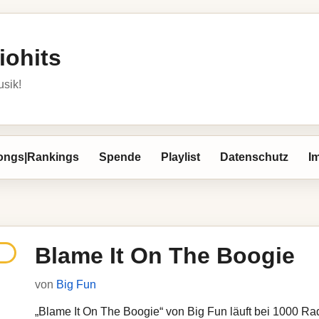
iohits
usik!
ongs|Rankings
Spende
Playlist
Datenschutz
I
Blame It On The Boogie
von
Big Fun
„Blame It On The Boogie“ von Big Fun läuft bei 1000 Radi