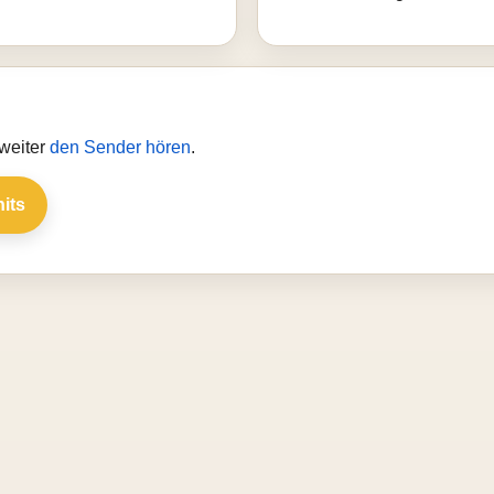
 weiter
den Sender hören
.
hits