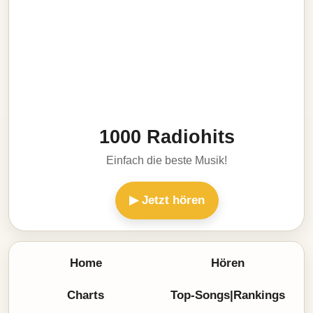
1000 Radiohits
Einfach die beste Musik!
▶ Jetzt hören
Home
Hören
Charts
Top-Songs|Rankings