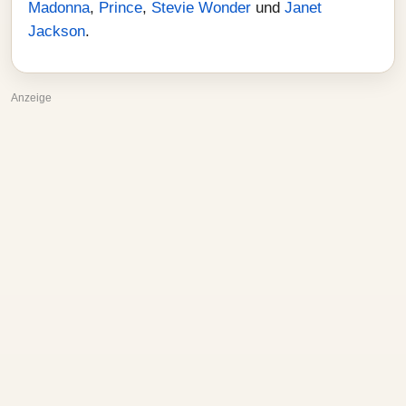
Madonna
,
Prince
,
Stevie Wonder
und
Janet
Jackson
.
Anzeige