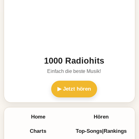
1000 Radiohits
Einfach die beste Musik!
▶ Jetzt hören
Home
Hören
Charts
Top-Songs|Rankings