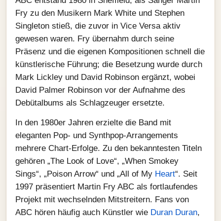
ABC entstand 1980 in Sheffield, als Sänger Martin
Fry zu den Musikern Mark White und Stephen
Singleton stieß, die zuvor in Vice Versa aktiv
gewesen waren. Fry übernahm durch seine
Präsenz und die eigenen Kompositionen schnell die
künstlerische Führung; die Besetzung wurde durch
Mark Lickley und David Robinson ergänzt, wobei
David Palmer Robinson vor der Aufnahme des
Debütalbums als Schlagzeuger ersetzte.
In den 1980er Jahren erzielte die Band mit
eleganten Pop‑ und Synthpop‑Arrangements
mehrere Chart‑Erfolge. Zu den bekanntesten Titeln
gehören „The Look of Love“, „When Smokey
Sings“, „Poison Arrow“ und „All of My
Heart
“. Seit
1997 präsentiert Martin Fry ABC als fortlaufendes
Projekt mit wechselnden Mitstreitern. Fans von
ABC hören häufig auch Künstler wie
Duran Duran
,